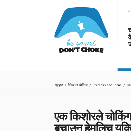
ए 
च
क
ज
गृहपृष्ठ
/
मेडियामा चोकिङ
/
Preteens and Teens
/ एक क
एक किशोरले चोकिंग
बचाउन हेमलिच युक्ति