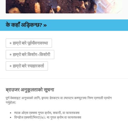
के कहाँ अड्किन्छ?
हाम्रो बारे पूर्वयौवनावस्था
हाम्रो बारे किशोर–किशोरी
हाम्रो बारे स्याहारकर्ता
ब्राउजर अनुकूलताको सूचना
पूर्ण वेबसाइट अनुभवको लागि, कृपया डेस्कटप वा ल्यापटप कम्प्युटरमा निम्न प्रणाली प्रयोग
गर्नुहोला:
म्याक ओएस एक्समा गुगल क्रोम, सफारी, वा फायरफक्स
विन्डोज एक्सपी/भिस्टा/७/८ मा गुगल क्रोम वा फायरफक्स