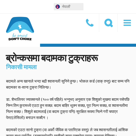
नेपाली
ब्रोन्कसमा बदामका टुक्राहरू
निकासी मामला
बदामले अन्य खानाले भन्दा बढी श्वासनली सुनिने हुन्छ। भोकल कर्ड (वाक् तन्तु) बाट सम्म पनि
बदामका स-साना टुक्रा निलिन्छ।
डा. शेभालियर ज्याक्सनले (१०० वर्ष पहिले) भन्नुभए अनुसार एक शिशुको मुखमा बदाम पसेपछि
निम्न तिन कुरामध्ये एउटा हुन सक्छ: बदाम बाहिर थुक्न सक्छ, पूरा निल्न सक्छ, वा श्वासनलीमा
निल्न सक्छ। शिशुले बदामलाई (वा बदाम टुक्रा पनि) सुरक्षित रूपमा निल्ने गरी चपाएर
पेस्ट(लेसिलो) बनाउन सक्दैन ।
बदामको एउटा सानो टुक्रा (वा अर्को जैविक वा प्लास्टिक वस्तु) ले जब श्वासनलीलाई आंशिक
रूपमा बाधा पुर्याउँछ, (इन्सपाइरेटरी) छातीको सादा एक्सरेमा प्राय: सामान्य देखिन्छ।