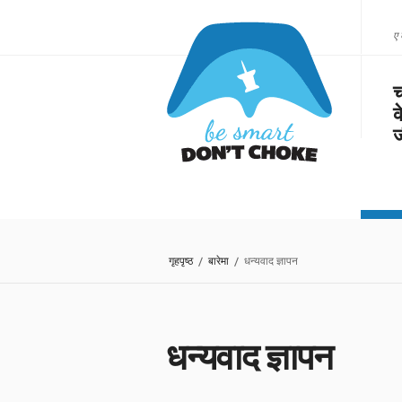
ए 
च
क
ज
गृहपृष्ठ
/
बारेमा
/ धन्यवाद ज्ञापन
धन्यवाद ज्ञापन