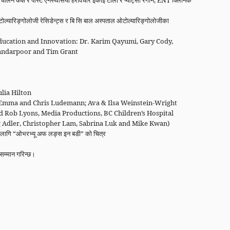
ालन कक्ष र पोस्ट एनेस्थेसिया हेरविचार इकाइ टोली र प्याट्सी रेगान, ENT क्लिनिक
ल्यारिङ्गोलोजी रेसिडेन्ट्स र बि सि बाल अस्पताल ओटोल्यारिङ्गोलोजीका
Education and Innovation: Dr. Karim Qayumi, Gary Cody,
kandarpoor and Tim Grant
ulia Hilton
ck, Emma and Chris Ludemann; Ava & Ilsa Weinstein-Wright
 and Rob Lyons, Media Productions, BC Children’s Hospital
ug Adler, Christopher Lam, Sabrina Luk and Mike Kwan)
िका लागि “ओभरभ्यू अफ लङ्स इन बडी” को चित्र
 सम्मान गरिन्छ।