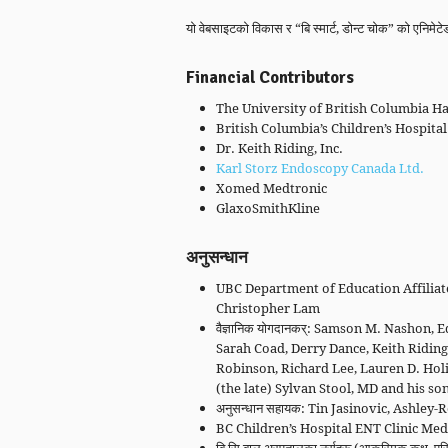
यो वेबसाइटको विकास र “बि स्मार्ट, डोन्ट चोक” को एनिमेटेड
Financial Contributors
The University of British Columbia 
British Columbia’s Children’s Hospita
Dr. Keith Riding, Inc.
Karl Storz Endoscopy Canada Ltd.
Xomed Medtronic
GlaxoSmithKline
अनुसन्धान
UBC Department of Education Affiliat
Christopher Lam
वैज्ञानिक योगदानकर्: Samson M. Nashon
Sarah Coad, Derry Dance, Keith Ridin
Robinson, Richard Lee, Lauren D. Holi
(the late) Sylvan Stool, MD and his so
अनुसन्धान सहायक: Tin Jasinovic, Ashle
BC Children’s Hospital ENT Clinic Medi