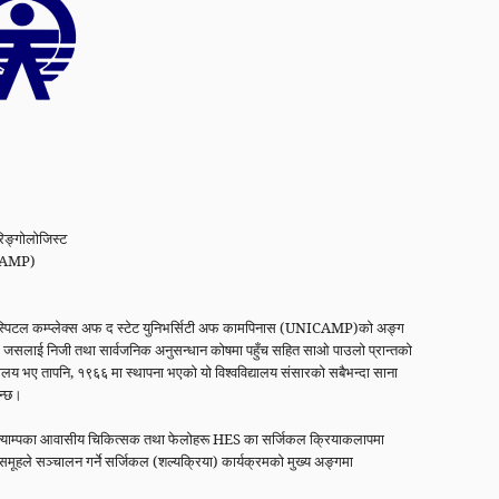
रिङ्गोलोजिस्ट
ICAMP)
हस्पिटल कम्प्लेक्स अफ द स्टेट युनिभर्सिटी अफ कामपिनास (UNICAMP)को अङ्ग
हो, जसलाई निजी तथा सार्वजनिक अनुसन्धान कोषमा पहुँच सहित साओ पाउलो प्रान्तको
िद्यालय भए तापनि, १९६६ मा स्थापना भएको यो विश्वविद्यालय संसारको सबैभन्दा साना
िन्छ।
ूनिक्याम्पका आवासीय चिकित्सक तथा फेलोहरू HES का सर्जिकल क्रियाकलापमा
 समूहले सञ्चालन गर्ने सर्जिकल (शल्यक्रिया) कार्यक्रमको मुख्य अङ्गमा