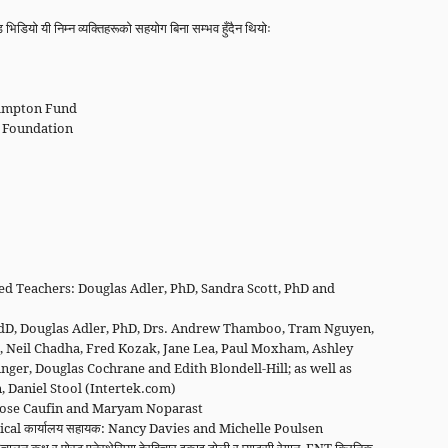
 भिडियो यी निम्न व्यक्तिहरूको सहयोग बिना सम्भव हुँदैन थियोः
Hampton Fund
l Foundation
ed Teachers: Douglas Adler, PhD, Sandra Scott, PhD and
, EdD, Douglas Adler, PhD, Drs. Andrew Thamboo, Tram Nguyen,
g, Neil Chadha, Fred Kozak, Jane Lea, Paul Moxham, Ashley
nger, Douglas Cochrane and Edith Blondell-Hill; as well as
n, Daniel Stool (Intertek.com)
y-Rose Caufin and Maryam Noparast
cal कार्यालय सहायक: Nancy Davies and Michelle Poulsen