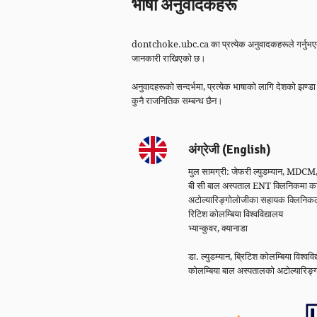
भाषा अनुवादकहरू
dontchoke.ubc.ca का प्रत्येक अनुवादकहरूले गर्नुभएको
जानकारी राखिएको छ।
अनुवादहरूको सन्दर्भमा, प्रत्येक भाषाको लागि देशको झण
कुनै राजनितिक सम्बन्ध छैन।
अंग्रेजी (English)
मुल सामग्री: जेफरी ल्युडम्यान, MD
बी सी बाल अस्पताल ENT क्लिनिकमा का
अटोल्यारिङ्गोलोजीका सहायक क्लिनिकल
रिटिश कोलम्बिया विश्वविद्यालय
भ्यान्कुवर, क्यानाडा
डा. ल्युडम्यान, ब्रिटिश कोलम्बिया विश्
कोलम्बिया बाल अस्पतालको अटोल्यारिङ्ग