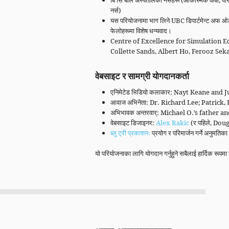
बि सि बाल अस्पतालका नर्सहरू (आकस्मिक कक्ष, परिच
नर्स)
यस परियोजनामा भाग लिने UBC डिपार्टमेन्ट अफ ओटो
फेलोहरूमा विशेष धन्यवाद।
Centre of Excellence for Simulation 
Collette Sands, Albert Ho, Ferooz Se
वेबसाइट र सामग्री योगदानकर्ता
एनिमेटेड भिडियो कलाकार: Nayt Keane and J
आवाज अभिनेता: Dr. Richard Lee; Patri
अभिभावक अन्तरवार्: Michael O.’s father
वेबसाइट डिजाइनर:
Alex Rakic
(र पहिले, Do
ब्लु ट्री प्रकाशनः
प्रयोग र परिमार्जन गर्ने अनुमत
यो परियोजनाका लागि योगदान गर्नुहुने सबैलाई हार्दिक रूपमा