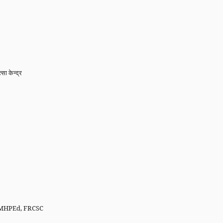
ा केन्द्र
c, MHPEd, FRCSC