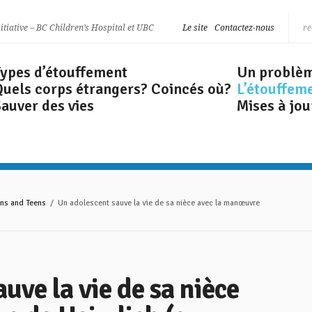
nitiative – BC Children’s Hospital et UBC
Le site
Contactez-nous
Types d’étouffement
Un problè
Quels corps étrangers? Coincés où?
L’étouffem
auver des vies
Mises à jou
ns and Teens
/ Un adolescent sauve la vie de sa nièce avec la manœuvre
uve la vie de sa nièce