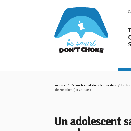
I
S
Accueil
/
L’étouffement dans les médias
/
Pretee
de Heimlich (en anglais)
Un adolescent sa