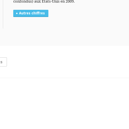
confondus) aux États-Unis en 2009.
Autres chiffres
ns