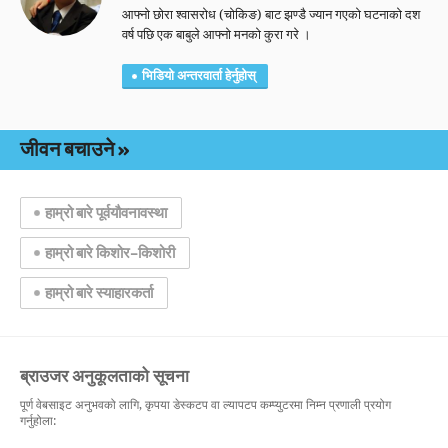
आफ्नो छोरा श्वासरोध (चोकिङ) बाट झण्डै ज्यान गएको घटनाको दश
वर्ष पछि एक बाबुले आफ्नो मनको कुरा गरे ।
भिडियो अन्तरवार्ता हेर्नुहोस्
जीवन बचाउने
हाम्रो बारे पूर्वयौवनावस्था
हाम्रो बारे किशोर–किशोरी
हाम्रो बारे स्याहारकर्ता
ब्राउजर अनुकूलताको सूचना
पूर्ण वेबसाइट अनुभवको लागि, कृपया डेस्कटप वा ल्यापटप कम्प्युटरमा निम्न प्रणाली प्रयोग
गर्नुहोला: