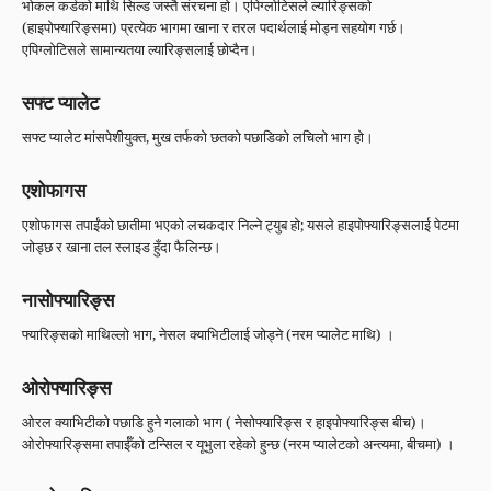
भोकल कर्डको माथि सिल्ड जस्तै संरचना हो। एपिग्लोटिसले ल्यारिङ्सको
(हाइपोफ्यारिङ्समा) प्रत्येक भागमा खाना र तरल पदार्थलाई मोड्न सहयोग गर्छ।
एपिग्लोटिसले सामान्यतया ल्यारिङ्सलाई छोप्दैन।
सफ्ट प्यालेट
सफ्ट प्यालेट मांसपेशीयुक्त, मुख तर्फको छतको पछाडिको लचिलो भाग हो।
एशोफागस
एशोफागस तपाईंको छातीमा भएको लचकदार निल्ने ट्युब हो; यसले हाइपोफ्यारिङ्सलाई पेटमा
जोड्छ र खाना तल स्लाइड हुँदा फैलिन्छ।
नासोफ्यारिङ्स
फ्यारिङ्सको माथिल्लो भाग, नेसल क्याभिटीलाई जोड्ने (नरम प्यालेट माथि) ।
ओरोफ्यारिङ्स
ओरल क्याभिटीको पछाडि हुने गलाको भाग ( नेसोफ्यारिङ्स र हाइपोफ्यारिङ्स बीच)।
ओरोफ्यारिङ्समा तपाईँको टन्सिल र यूभुला रहेको हुन्छ (नरम प्यालेटको अन्त्यमा, बीचमा) ।