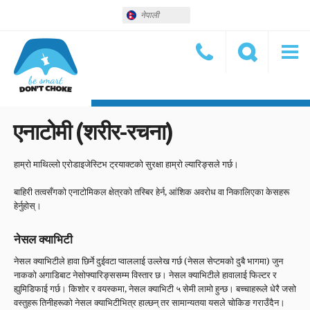
नेपाली
एनाटोमी (शरीर-रचना)
हाम्रो माथिल्लो एरोडाइजेस्टिभ ट्रयाक्टको सुरक्षा हाम्रो ल्यारिङ्सले गर्छ।
बाहिरी तत्वसँगको एनाटोमिकल क्षेत्रको तस्बिर हेर्न, आंशिक अवरोध वा निकालिएका केसहरू
हेर्नुहोस्।
नेसल क्याभिटी
नेसल क्याभिटीले हावा छिर्ने दुईवटा प्वाललाई उल्लेख गर्छ (नेसल सेप्टमको दुबै भागमा) जुन
नाकको अगाडिबाट नेसोफ्यारिङ्ससम्म विस्तार छ। नेसल क्याभिटीले हावालाई फिल्टर र
ह्युमिडिफाई गर्छ। किशोर र वयस्कमा, नेसल क्याभिटी ५ सेमी लामो हुन्छ। बच्चाहरूले धेरै जसो
वस्तुहरू तिनीहरूको नेसल क्याभिटीभित्र हाल्छन् तर सामान्यतया यसले चोकिङ गराउँदैन।