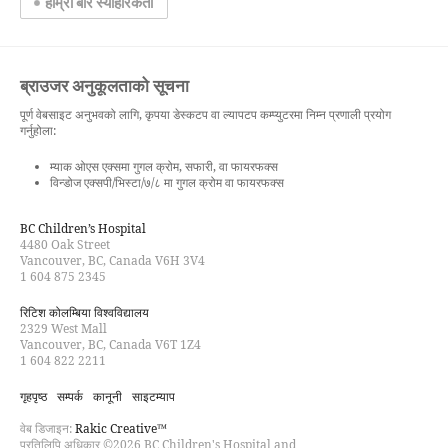
हाम्रो बारे स्याहारकर्ता
ब्राउजर अनुकूलताको सूचना
पूर्ण वेबसाइट अनुभवको लागि, कृपया डेस्कटप वा ल्यापटप कम्प्युटरमा निम्न प्रणाली प्रयोग
गर्नुहोला:
म्याक ओएस एक्समा गुगल क्रोम, सफारी, वा फायरफक्स
विन्डोज एक्सपी/भिस्टा/७/८ मा गुगल क्रोम वा फायरफक्स
BC Children’s Hospital
4480 Oak Street
Vancouver, BC, Canada V6H 3V4
1 604 875 2345
रिटिश कोलम्बिया विश्वविद्यालय
2329 West Mall
Vancouver, BC, Canada V6T 1Z4
1 604 822 2211
गृहपृष्ठ
सम्पर्क
कानूनी
साइटम्याप
वेब डिजाइन:
Rakic Creative™
प्रतिलिपि अधिकार ©2026 BC Children's Hospital and