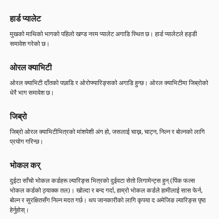
हार्ड प्यालेट
मुखको माथिको भागको पहिलो खण्ड नरम प्यालेट अगाडि स्थित छ। हार्ड प्यालेटले हड्डी
समावेश गरेको छ।
ओरल क्याभिटी
ओरल क्याभिटी दाँतको पछाडि र ओरोफ्यारिङ्सको अगाडि हुन्छ। ओरल क्याभिटीमा जिब्रोको
धेरै भाग समावेश छ।
जिब्रो
जिब्रो ओरल क्याभिटीभित्रको मांशपेशी अंग हो, जसलाई चाख्न, चाट्न, निल्न र बोल्नको लागि
प्रयोग गरिन्छ।
भोकल कर्
दुईटा साँचो भोकल कर्डहरू ल्यारिङ्स भित्रको दुईवटा सेतो लिगामेन्ट्स हुन् (पिंक फल्स
भोकल कर्डको ठ्याक्क तल)। खोल्दा र बन्द गर्दा, हाम्रो भोकल कर्डले हामीलाई सास फेर्न,
बोल्न र सुरक्षितसँग निल्न मदत गर्छ। थप जानकारीको लागि कृपया द अमेजिङ ल्यारिङ्स पृष्ठ
हेर्नुहोस्।