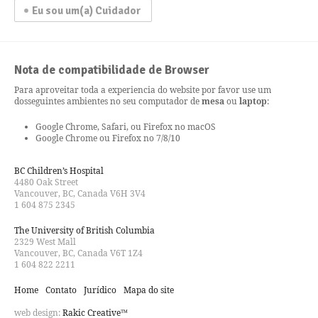
Eu sou um(a) Cuidador
Nota de compatibilidade de Browser
Para aproveitar toda a experiencia do website por favor use um
dos
seguintes ambientes no seu computador de
mesa
ou
laptop
:
Google Chrome, Safari, ou Firefox no macOS
Google Chrome ou Firefox no 7/8/10
BC Children’s Hospital
4480 Oak Street
Vancouver, BC, Canada V6H 3V4
1 604 875 2345
The University of British Columbia
2329 West Mall
Vancouver, BC, Canada V6T 1Z4
1 604 822 2211
Home
Contato
Jurídico
Mapa do site
web design:
Rakic Creative™