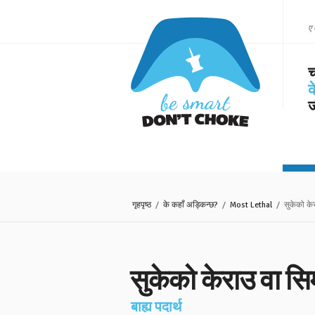
ए 
च
क
ज
गृहपृष्ठ
/
के कहाँ अड्किन्छ?
/
Most Lethal
/ सुकेको केर
सुकेको केराउ वा सि
बाह्य पदार्थ