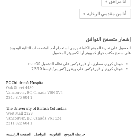
أنا مراهق
أنا من مقدمي الرعايه
إشعار متصفح التوافق
للحصول على تجربة الموقع الكاملة، يرجى استخدام أحد المتصفحات التالية الوجودة
على سطح مكتب جهاز كمبيوتر أو الكمبيوتر المحمول:
جوجل كروم، سفاري، أو فايرفوكس على نظام التشغيل macOS
جوجل كروم أو فايرفوكس على ويندوز إكس بي/ فيستا 7/8/10
BC Children’s Hospital
4480 Oak Street
Vancouver, BC, Canada V6H 3V4
1 604 875 2345
The University of British Columbia
2329 West Mall
Vancouver, BC, Canada V6T 1Z4
1 604 822 2211
خريطة الموقع
القانونية
التواصل
الصفحة الرئيسية