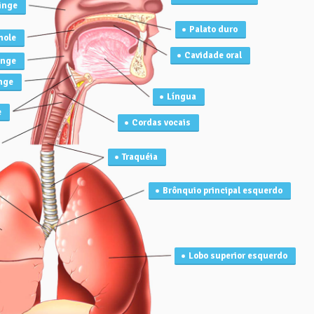
inge
Palato duro
mole
Cavidade oral
inge
nge
Língua
e
Cordas vocais
Traquéia
Brônquio principal esquerdo
Lobo superior esquerdo