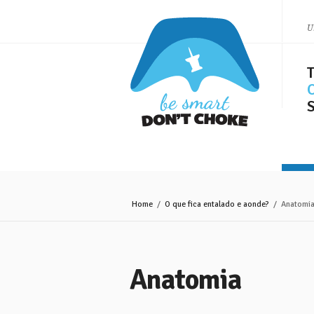
U
O
Home
/
O que fica entalado e aonde?
/ Anatomi
Anatomia