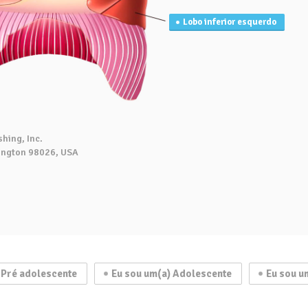
Lobo inferior esquerdo
hing, Inc.
ington 98026, USA
 Pré adolescente
Eu sou um(a) Adolescente
Eu sou u