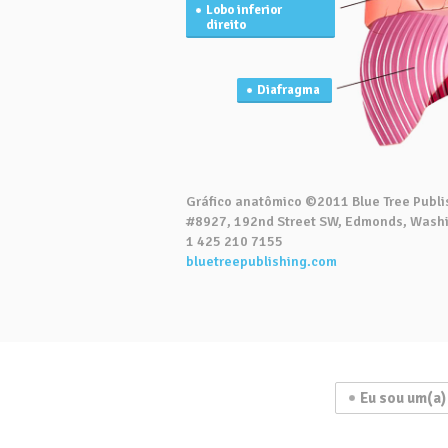
Lobo inferior
direito
Diafragma
Gráfico anatômico ©2011 Blue Tree Publis
#8927, 192nd Street SW, Edmonds, Wash
1 425 210 7155
bluetreepublishing.com
Eu sou um(a)