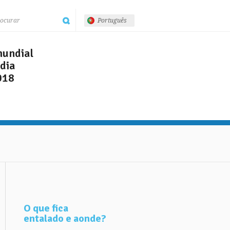
Português
undial
dia
018
O que fica
entalado e aonde?