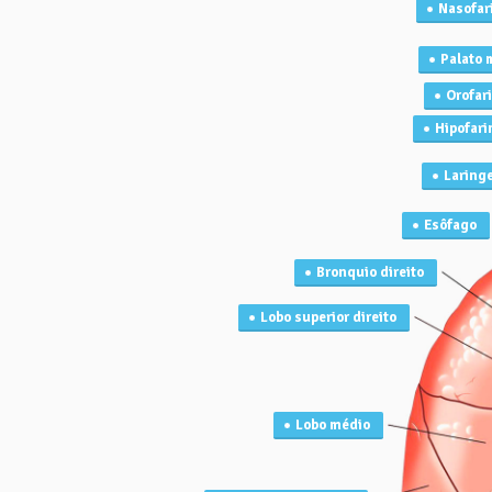
Nasofar
Palato 
Orofar
Hipofari
Laring
Esôfago
Bronquio direito
Lobo superior direito
Lobo médio