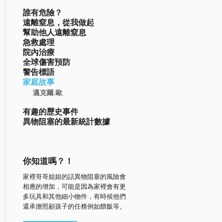
誰有危險？
遠離窒息，從我做起
幫助他人遠離窒息
急救處理
院內治療
全球傷害預防
警告標語
家庭故事
邁克爾.歐
有趣的歷史事件
異物阻塞的最新統計數據
你知道嗎？！
家裡哥哥姐姐的話異物阻塞的風險會
相應的增加，可能是因為家裡會有更
多玩具和其他細小物件，有時候他們
還承擔照顧孩子的任務例如餵飯等。