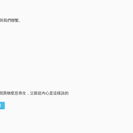
與我們聯繫。
因異物窒息喪生，父親從內心是這樣說的
訪