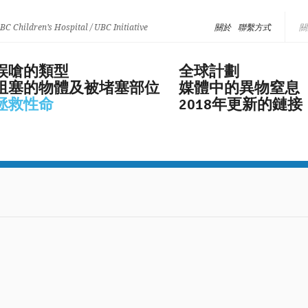
 BC Children’s Hospital / UBC Initiative
關於
聯繫方式
誤嗆的類型
全球計劃
阻塞的物體及被堵塞部位
媒體中的異物窒息
拯救性命
2018年更新的鏈接