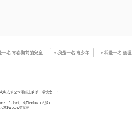
是一名 青春期前的兒童
我是一名 青少年
我是一名 護
式機或筆記本電腦上的以下環境之一：
e、Safari、或Firefox（火狐）
e或Firefox瀏覽器