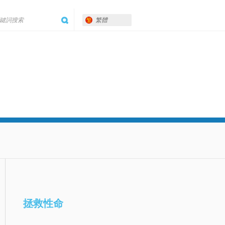
繁體
拯救性命