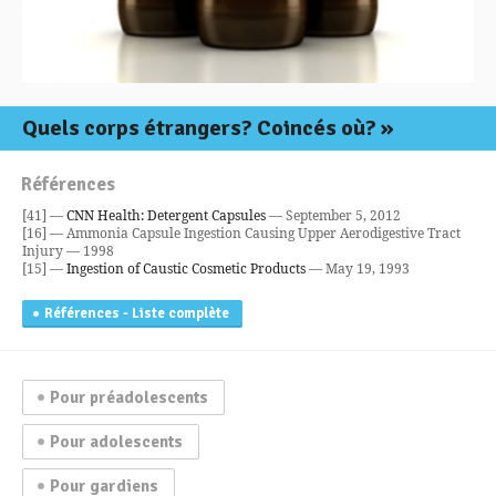
Quels corps étrangers? Coincés où?
Références
[41] —
CNN Health: Detergent Capsules
— September 5, 2012
[16] — Ammonia Capsule Ingestion Causing Upper Aerodigestive Tract
Injury — 1998
[15] —
Ingestion of Caustic Cosmetic Products
— May 19, 1993
Références - Liste complète
Pour préadolescents
Pour adolescents
Pour gardiens