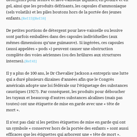
gel, ainsi que les produits défrisants, les capsules d’ammoniaque
(sels volatils) et les piles boutons hors de la portée des jeunes
enfants.
[Ref:15]
[Ref:16]
De petites portions de détergent pour lave-vaisselle ou lessive
sont parfois emballées dans des capsules individuelles (aux
mêmes dimensions qu’une guimauve). Si ingérées, ces capsules
(aussi appelées « pods ») peuvent causer une obstruction
complète des voies aériennes (ou des brûlures aux structures
internes).
[Ref:41]
Il y a plus de 100 ans, le Dr Chevalier Jackson a entrepris une lutte
qui a duré plusieurs dizaines d’années afin que le Congrès
américain adopte une loi fédérale sur l’étiquetage des substances
caustiques (1927). Par conséquent, les produits pour déboucher
les tuyaux et beaucoup d’autres substances alcalines (mais pas
toutes) ont une étiquette de mise en garde avec une « tête de
mort ».
Il n’est pas clair si les petites étiquettes de mise en garde qui ont
un symbole « conserver hors de la portée des enfants » sont aussi
efficaces que les étiquettes qui arborent une « tête de mort ».