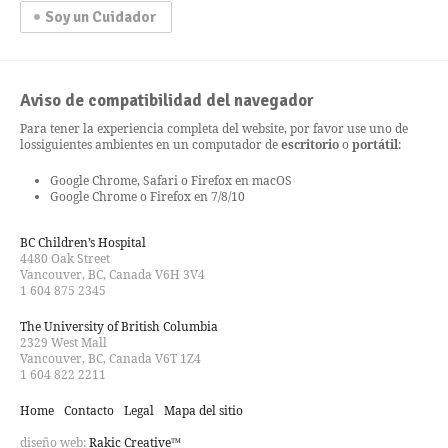
Soy un Cuidador
Aviso de compatibilidad del navegador
Para tener la experiencia completa del website, por favor use uno de
los
siguientes ambientes en un computador de
escritorio
o
portátil
:
Google Chrome, Safari o Firefox en macOS
Google Chrome o Firefox en 7/8/10
BC Children’s Hospital
4480 Oak Street
Vancouver, BC, Canada V6H 3V4
1 604 875 2345
The University of British Columbia
2329 West Mall
Vancouver, BC, Canada V6T 1Z4
1 604 822 2211
Home
Contacto
Legal
Mapa del sitio
diseño web:
Rakic Creative™