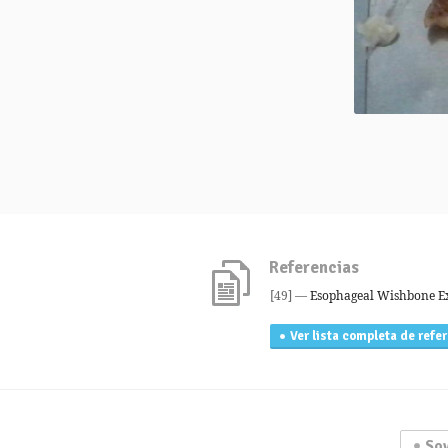
Referencias
[49] —
Esophageal Wishbone Ext
Ver lista completa de refe
Soy