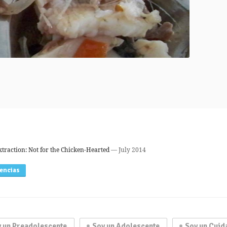
raction: Not for the Chicken-Hearted
— July 2014
rencias
 un Preadolescente
Soy un Adolescente
Soy un Cuid