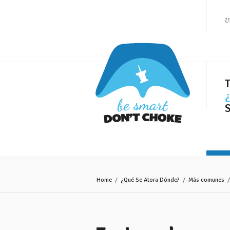
U
Home
/
¿Qué Se Atora Dónde?
/
Más comunes
/