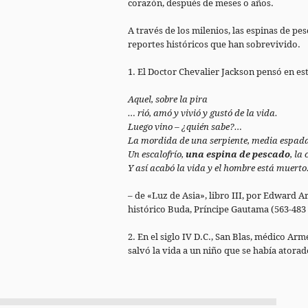
corazón, después de meses o años.
A través de los milenios, las espinas de p
reportes históricos que han sobrevivido.
1. El Doctor Chevalier Jackson pensó en est
Aquel, sobre la pira
… rió, amó y vivió y gustó de la vida.
Luego vino – ¿quién sabe?…
La mordida de una serpiente, media espada
Un escalofrío,
una espina de pescado
, la
Y así acabó la vida y el hombre está muerto
– de «Luz de Asia», libro III, por Edward A
histórico Buda, Príncipe Gautama (563-483 
2. En el siglo IV D.C., San Blas, médico A
salvó la vida a un niño que se había atora