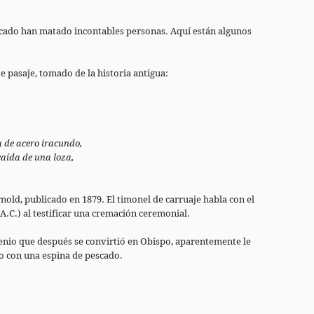
escado han matado incontables personas. Aquí están algunos
e pasaje, tomado de la historia antigua:
 de acero iracundo,
 caída de una loza,
.
rnold, publicado en 1879. El timonel de carruaje habla con el
A.C.) al testificar una cremación ceremonial.
rmenio que después se convirtió en Obispo, aparentemente le
do con una espina de pescado.