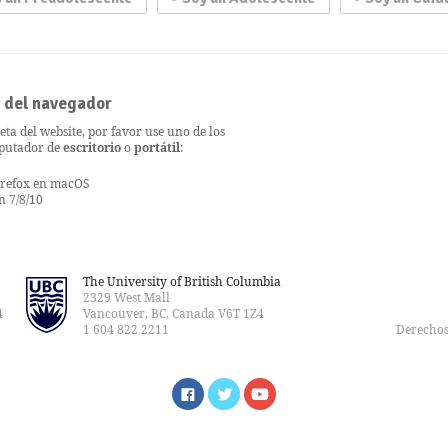
d del navegador
ta del website, por favor use uno de los
mputador de
escritorio
o
portátil
:
irefox en macOS
n 7/8/10
The University of British Columbia
2329 West Mall
4
Vancouver, BC, Canada V6T 1Z4
1 604 822 2211
Derechos