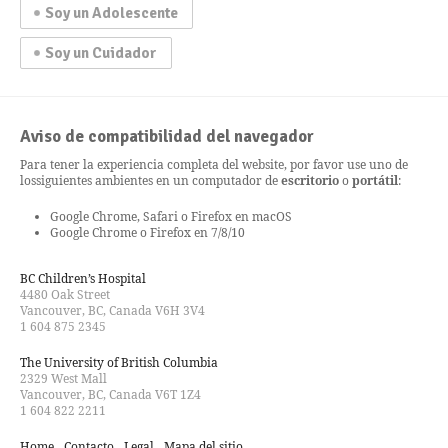
Soy un Adolescente
Soy un Cuidador
Aviso de compatibilidad del navegador
Para tener la experiencia completa del website, por favor use uno de
los
siguientes ambientes en un computador de
escritorio
o
portátil
:
Google Chrome, Safari o Firefox en macOS
Google Chrome o Firefox en 7/8/10
BC Children’s Hospital
4480 Oak Street
Vancouver, BC, Canada V6H 3V4
1 604 875 2345
The University of British Columbia
2329 West Mall
Vancouver, BC, Canada V6T 1Z4
1 604 822 2211
Home
Contacto
Legal
Mapa del sitio