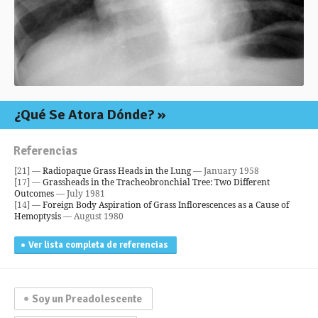
¿Qué Se Atora Dónde?
Referencias
[21] —
Radiopaque Grass Heads in the Lung
— January 1958
[17] —
Grassheads in the Tracheobronchial Tree: Two Different
Outcomes
— July 1981
[14] —
Foreign Body Aspiration of Grass Inflorescences as a Cause of
Hemoptysis
— August 1980
Ver lista completa de referencias
Soy un Preadolescente