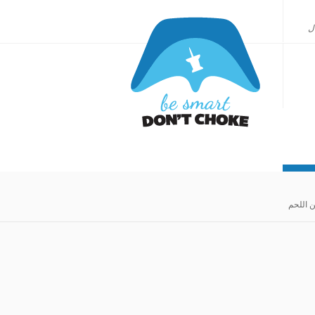
ل
 اللحم