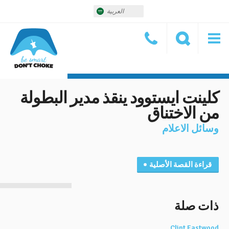
العربية
كلينت ايستوود ينقذ مدير البطولة
من الاختناق
وسائل الاعلام
قراءة القصة الأصلية
ذات صلة
Clint Eastwood