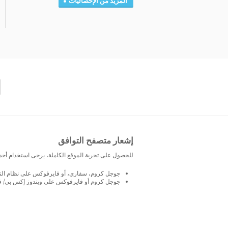
المزيد من الإحصائيات
إشعار متصفح التوافق
للحصول على تجربة الموقع الكاملة، يرجى استخدام أحد
جوجل كروم، سفاري، أو فايرفوكس على نظام التشغيل
جوجل كروم أو فايرفوكس على ويندوز إكس بي/ فيستا 0