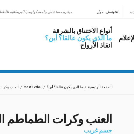
التواصل
حول
مبادره مستشفى جامعه كولومبيا البريطانيه للأطفا
أنواع الاختناق بالشرقة
إعلام
ما الذي يكون عالقا؟ أين؟
انقاذ الأرواح
الصفحة الرئيسية
/
ما الذي يكون عالقا؟ أين؟
/
Most Lethal
/ العنب وكرات 
العنب وكرات الطماطم ا
جسم غريب