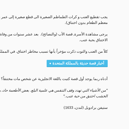
معظم الطعام بدون اختناق).
يرجى مشاهدة الأسرة, قصة الأب (والنصائح). بعد عشر سنوات من وفاة ا
الاختناق بحبة عنب.
كلاً من العنب والتوت ذكرت مؤخراً بأنها تسبب مخاطر اختناق. في الممل
أخبار قصة حديثة بالمملكة المتحدة
أدناه ربما يوجد أول قصة كتبت باللغة الانجليزية عن شخص مات مختنقاً؟
“من الأشياء التي تهدد وقف التنفس هي علمية البلع. بعض الأطعمة حاد
الخشب اختنق من حبة عنب.”
ستيفن برادويل (لندن، 1633)