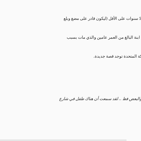
يجب تقطيع العنب و كرات الطماطم الصغيرة الى قطع صغيرة إلى عمر 5 سنوات على الأقل (ليكون قادر على مضغ وبلع
بنة البالغ من العمر عامين والذي مات بسبب
كة المتحدة توجد قصة جديدة.
، والبعض فظ .. لقد سمعت أن هناك طفل في شارع