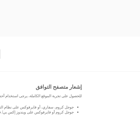
إشعار متصفح التوافق
للحصول على تجربة الموقع الكاملة، يرجى استخدام أحد
جوجل كروم، سفاري، أو فايرفوكس على نظام التشغيل
جوجل كروم أو فايرفوكس على ويندوز إكس بي/ فيستا 0