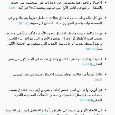
الاختناق والخنق هما مسئولين عن الإصابات غير المتعمدة التي تحدث
للأطفال الرضع في العمر الأول من حياتهم وبنسبة 40% في كندا.
[Ref:3]
عن كل حالة وفاة بسبب الاختناق هناك 110 طفل تقريباً يتم علاجهم في
المستشفيات بقسم الطوارئ حالات اختناق غير مميتة.
[Ref:43]
تزيد إمكانية حدوث مخاطر الاختناق بوجود الأشقاء الأكبر سناً في الأسرة.
بسبب لعب الأطفال أو الأجزاء الصغيرة الأخرى التي تتواجد أثناء اللعب،
وأيضا أنشطة تقديم الرعاية، مثل التغذية التي سيقوم بها الأشقاء الأكبر
سناً.
[Ref:44]
غالبية الوفاة الناتجة عن الاختناق والخنق تحدث في العام الأول من عمر
الطفل.
[Ref:43]
95% تقريباً من حالات الوفاة بسبب الاختناق تحدث في بيئة المنزل.
[Ref:1]
في أوروبا واحد من اصل خمس أطفال يتعرض لإصابات الاختناق بسبب
منتجات صناعية مثل البلاستيك والمعدن، العُملات المعدنية، اللعب
الصغيرة.
[Ref:34]
في الاتحاد الأوروبي يحدث كل عام تقريباً وفاة 20 طفل (من عمر 14 سنة