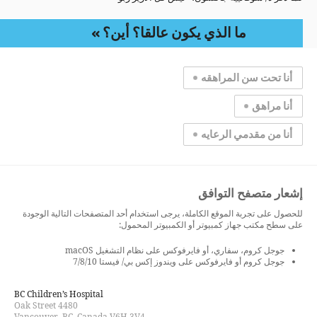
ما الذي يكون عالقا؟ أين؟
أنا تحت سن المراهقه
أنا مراهق
أنا من مقدمي الرعايه
إشعار متصفح التوافق
للحصول على تجربة الموقع الكاملة، يرجى استخدام أحد المتصفحات التالية الوجودة
على سطح مكتب جهاز كمبيوتر أو الكمبيوتر المحمول:
جوجل كروم، سفاري، أو فايرفوكس على نظام التشغيل macOS
جوجل كروم أو فايرفوكس على ويندوز إكس بي/ فيستا 7/8/10
BC Children’s Hospital
4480 Oak Street
Vancouver, BC, Canada V6H 3V4