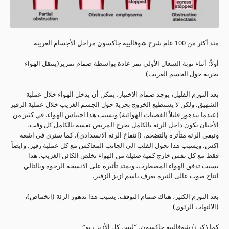
منذ أكثر من 100 عام شرح شوفاليية جاكسون مراحل الأجسام الغريبة
أولاً: أثناء نوبة السعال الأولى تمر عادة بواسطة صمام تمرير(ينتقل الهواء
بحرية حول الجسم الغريب)
بعد التورم القليل، يوجد صمام الاختيار، يمكن أن يدخل الهواء خلال عملية
الشهيق. ولكن لا يستطيع الخروج بحرية حول الجسم الغريب خلال عملية الزفير
(عندما تتدهور قليلاً القصبات الهوائية) ويسبب هذا احتباس الهواء. في كثير من
الأحيان يكون داخل الرئة بالكامل يخرج المريض نفسه بالكامل كل وقت،
وتبقي الرئة متأثرة بالتضخم. (انتفاخ الرئة الانسدادى). كما سنري في اشعة
اكس. ويسبب هذا تحول القلب الى الجانب المعاكس مع كل عملية زفير. وايضاً
فقط مع كل نفس خارج كمية ضئيلة من الهواء تخلص الكائن الغريب. هذا
يسبب تدفق الهواء المضطرب، ويمتد تأثيره على الانسجة الرخوة وبالتالي
انتاج صوت عالى النبرة يعرف باسم ازيز الزفير.
بعد التورم الكثير، هناك صمام التوقف. يسبب هذا تدهور الرئة (انخماص)،
(الالتهاب الرئوي)
كما ذكر د/ شوفاليية جاكسون، “ليس كل الأزيز ربو”