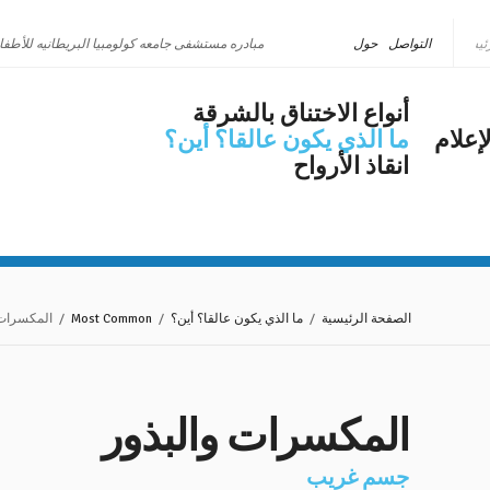
التواصل
حول
مبادره مستشفى جامعه كولومبيا البريطانيه للأطفا
أنواع الاختناق بالشرقة
إعلام
ما الذي يكون عالقا؟ أين؟
انقاذ الأرواح
الصفحة الرئيسية
/
ما الذي يكون عالقا؟ أين؟
/
Most Common
/ المكسرات 
المكسرات والبذور
جسم غريب