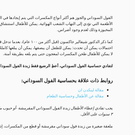
الفول السوداني والجوز هم أكثر أنواع المكسرات التي يتم إيجادها في ال
الأطعمة التي تؤدي إلى التهاب الشعب الهوائية. يمكن للأطفال استنشاق
المخبوزة وذلك لعدم وجود أضراس.
كما ذكر الدكتور شيفالير جاكسون (
احتمالات يمكن أن تحدث: يمكن للطفل أن يبصقها، يمكن أن يبلعها كاملةً
لا يمكن للأطفال طحن المكسرات لمعجون حتى يتم بلعه بطريقة آمنة.
لتفادي حساسية الفول السوداني، أعطِ الرضيع فقط زبدة الفول السودان
روابط ذات علاقة بحساسية الفول السوداني:
مقالة لينكدن ان
مقالة عن الأطفال وحساسية الطعام
يجب تفادي إعطاء الأطفال زبدة الفول السوداني المقرمشة -أو حبوب 
٣ سنوات على الأقل.
ملعقة صغيرة من زبدة فول سوداني مقرمشة أو قطع من المكسرات، إذا ت