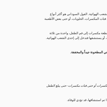
شعب الهوائية. الفول السوداني هو أكثر أنواع
 فتات المكسرات، الحلويات، أو حتى بعض الأطعمة
قبل أكثر من ١٠٠ عام)، بعدما تدخل قطعة مكسرات إلى فم الطفل، واحدة من ثلاثة
، أو يستنشقها فتدخل إلى إحدى الشعب الهوائية.
ي المطحونة جيداً والمخففة.
مكسرات أو حتى فتات مكسرات- حتى يبلغ الطفل
م استنشاقها، قد تؤدي للوفاة.