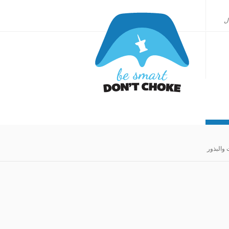
ل
والبذور