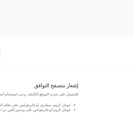
إشعار متصفح التوافق
للحصول على تجربة الموقع الكاملة، يرجى استخدام أحد
جوجل كروم، سفاري، أو فايرفوكس على نظام التشغيل
جوجل كروم أو فايرفوكس على ويندوز إكس بي/ فيستا 0