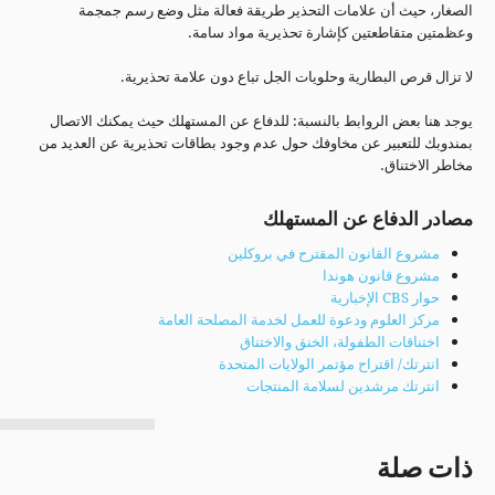
الصغار، حيث أن علامات التحذير طريقة فعالة مثل وضع رسم جمجمة
وعظمتين متقاطعتين كإشارة تحذيرية مواد سامة.
لا تزال قرص البطارية وحلويات الجل تباع دون علامة تحذيرية.
يوجد هنا بعض الروابط بالنسبة: للدفاع عن المستهلك حيث يمكنك الاتصال
بمندوبك للتعبير عن مخاوفك حول عدم وجود بطاقات تحذيرية عن العديد من
مخاطر الاختناق.
مصادر الدفاع عن المستهلك
مشروع القانون المقترح في بروكلين
مشروع قانون هوندا
حوار CBS الإخبارية
مركز العلوم ودعوة للعمل لخدمة المصلحة العامة
اختناقات الطفولة، الخنق والاختناق
انترتك/ اقتراح مؤتمر الولايات المتحدة
انترتك مرشدين لسلامة المنتجات
ذات صلة