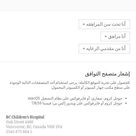
أنا تحت سن المراهقه
أنا مراهق
أنا من مقدمي الرعايه
إشعار متصفح التوافق
للحصول على تجربة الموقع الكاملة، يرجى استخدام أحد المتصفحات التالية الوجودة
على سطح مكتب جهاز كمبيوتر أو الكمبيوتر المحمول:
جوجل كروم، سفاري، أو فايرفوكس على نظام التشغيل macOS
جوجل كروم أو فايرفوكس على ويندوز إكس بي/ فيستا 7/8/10
BC Children’s Hospital
4480 Oak Street
Vancouver, BC, Canada V6H 3V4
1 604 875 2345