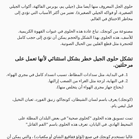
حلوي الجل المعروف منها أيضا مثل (جيلي يم، بوبرس الفاكهة، أكواب الجيلي
الصغيرة، أو فواكه الجيلي الصغيرة). تعتبر من أكثر الأسباب التي تؤدي إلى
مخاطر الاختناق في العالم.
مصنوعة من كونجك، تباع عادة هذه الحلوى في عبوات القهوة الكريمية.
للأسف، هذه الحلوى بهذا الشكل والحجم يمكن أن تؤدي إلى حجب كامل
للحنجرة مثل قطع الفلين بين الحبال الصوتية.
تشكل حلوى الجيل خطر بشكل استثنائي لأنها تعمل على
مرحلتين.
في البداية، مثل سدادات المطاط، تسبب انسداد كامل في مجري الهواء.
في النهاية، لزجة مثل الغراء من الصعب إزالتها.
(يحتاج جهاز مجرى الهواء أن يتخلص منها).
(كونجك) يعرف باسم لسان الشيطان، كونجاكو، زنبق الفورد، ثعبان النخيل،
فيل ليفي يام.
تمت تسويق هذه الحلوى “كحلوى صحية” في بعض البلدان المطلة على
المحيط الهادي. في اليابان، تعرف هذه الحلوى باسم “الفم القاتل”
غالبا تستخدم كونجك في صنع (لؤلؤ فقاقيع الشاي أو مكعبات) ، والتي يمكن أن