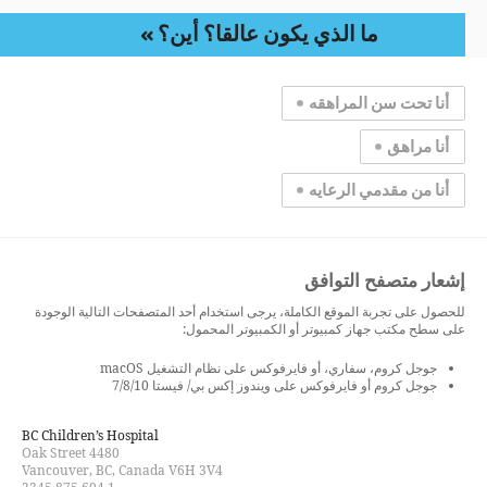
ما الذي يكون عالقا؟ أين؟
أنا تحت سن المراهقه
أنا مراهق
أنا من مقدمي الرعايه
إشعار متصفح التوافق
للحصول على تجربة الموقع الكاملة، يرجى استخدام أحد المتصفحات التالية الوجودة
على سطح مكتب جهاز كمبيوتر أو الكمبيوتر المحمول:
جوجل كروم، سفاري، أو فايرفوكس على نظام التشغيل macOS
جوجل كروم أو فايرفوكس على ويندوز إكس بي/ فيستا 7/8/10
BC Children’s Hospital
4480 Oak Street
Vancouver, BC, Canada V6H 3V4