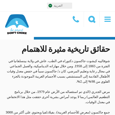
العربية
حقائق تاريخية مثيرة للاهتمام
شوفالييه كيشوت جاكسون دكتوراه في الطب، عاش في ولاية بينسلفانيا في
الفترة من 1865 إلى 1958. ومن خلال مهاراته الديناميكية، والعمل الجماعي
في مجال رعاية وتعليم المرضي، كان د/ جاكسون سبباً في خفض معدل وفيات
الأطفال القادمة إلى المستشفي بسبب الأجسام الغريبة الموجودة بالجزء
العلوي من 98% إلى 2%.
مرض الجدري (الذي تم استئصاله من الأرض عام 1979، من خلال برنامج
التطعيم العالمي) ربما لا يوجد أمراض بشرية أخرى حققت مثل هذا الانخفاض
في معدل الوفيات.
جمع جاكسون (معرض للأجسام الغريبة)، بفيلادلفيا ويحتوي على أكثر من 3000