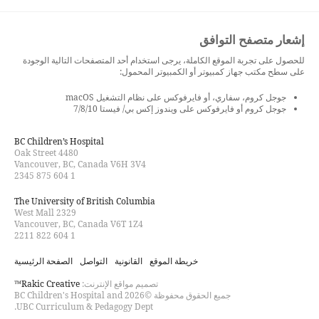
إشعار متصفح التوافق
للحصول على تجربة الموقع الكاملة، يرجى استخدام أحد المتصفحات التالية الوجودة
على سطح مكتب جهاز كمبيوتر أو الكمبيوتر المحمول:
جوجل كروم، سفاري، أو فايرفوكس على نظام التشغيل macOS
جوجل كروم أو فايرفوكس على ويندوز إكس بي/ فيستا 7/8/10
BC Children’s Hospital
4480 Oak Street
Vancouver, BC, Canada V6H 3V4
1 604 875 2345
The University of British Columbia
2329 West Mall
Vancouver, BC, Canada V6T 1Z4
1 604 822 2211
خريطة الموقع
القانونية
التواصل
الصفحة الرئيسية
تصميم مواقع الإنترنت:
Rakic Creative™
جميع الحقوق محفوظة ©2026 BC Children's Hospital and
UBC Curriculum & Pedagogy Dept.