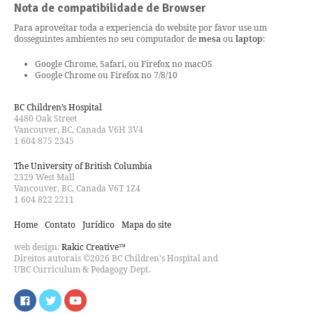
Nota de compatibilidade de Browser
Para aproveitar toda a experiencia do website por favor use um
dos
seguintes ambientes no seu computador de
mesa
ou
laptop
:
Google Chrome, Safari, ou Firefox no macOS
Google Chrome ou Firefox no 7/8/10
BC Children’s Hospital
4480 Oak Street
Vancouver, BC, Canada V6H 3V4
1 604 875 2345
The University of British Columbia
2329 West Mall
Vancouver, BC, Canada V6T 1Z4
1 604 822 2211
Home
Contato
Jurídico
Mapa do site
web design:
Rakic Creative™
Direitos autorais ©2026 BC Children's Hospital and
UBC Curriculum & Pedagogy Dept.