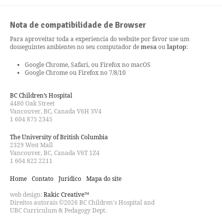
Nota de compatibilidade de Browser
Para aproveitar toda a experiencia do website por favor use um
dos
seguintes ambientes no seu computador de
mesa
ou
laptop
:
Google Chrome, Safari, ou Firefox no macOS
Google Chrome ou Firefox no 7/8/10
BC Children’s Hospital
4480 Oak Street
Vancouver, BC, Canada V6H 3V4
1 604 875 2345
The University of British Columbia
2329 West Mall
Vancouver, BC, Canada V6T 1Z4
1 604 822 2211
Home
Contato
Jurídico
Mapa do site
web design:
Rakic Creative™
Direitos autorais ©2026 BC Children's Hospital and
UBC Curriculum & Pedagogy Dept.