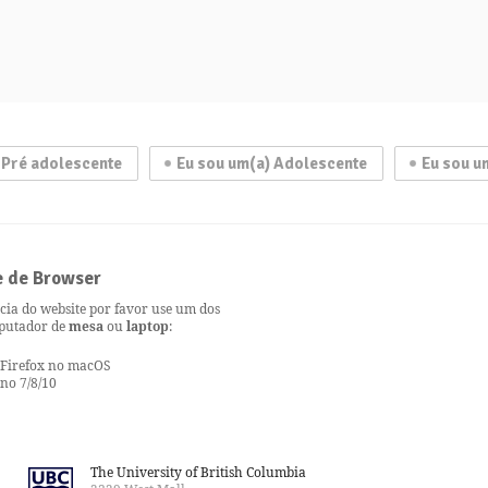
 Pré adolescente
Eu sou um(a) Adolescente
Eu sou u
e de Browser
cia do website por favor use um dos
mputador de
mesa
ou
laptop
:
 Firefox no macOS
no 7/8/10
The University of British Columbia