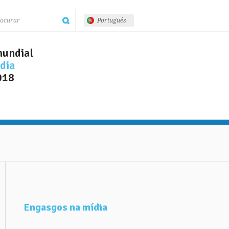
Português
undial
dia
018
Engasgos na mídia