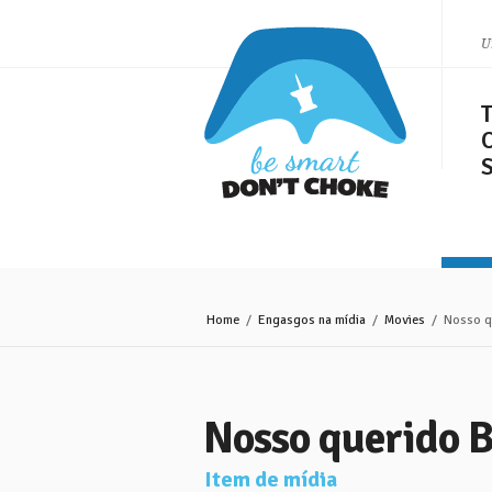
U
O
Home
/
Engasgos na mídia
/
Movies
/ Nosso q
Nosso querido 
Item de mídia