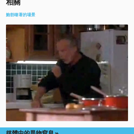
相關
鮑勃嗆著的場景
媒體中的異物窒息