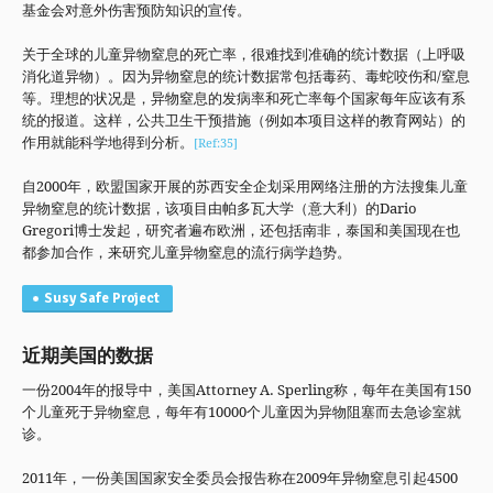
基金会对意外伤害预防知识的宣传。
关于全球的儿童异物窒息的死亡率，很难找到准确的统计数据（上呼吸
消化道异物）。因为异物窒息的统计数据常包括毒药、毒蛇咬伤和/窒息
等。理想的状况是，异物窒息的发病率和死亡率每个国家每年应该有系
统的报道。这样，公共卫生干预措施（例如本项目这样的教育网站）的
作用就能科学地得到分析。
[Ref:35]
自2000年，欧盟国家开展的苏西安全企划采用网络注册的方法搜集儿童
异物窒息的统计数据，该项目由帕多瓦大学（意大利）的Dario
Gregori博士发起，研究者遍布欧洲，还包括南非，泰国和美国现在也
都参加合作，来研究儿童异物窒息的流行病学趋势。
Susy Safe Project
近期美国的数据
一份2004年的报导中，美国Attorney A. Sperling称，每年在美国有150
个儿童死于异物窒息，每年有10000个儿童因为异物阻塞而去急诊室就
诊。
2011年，一份美国国家安全委员会报告称在2009年异物窒息引起4500