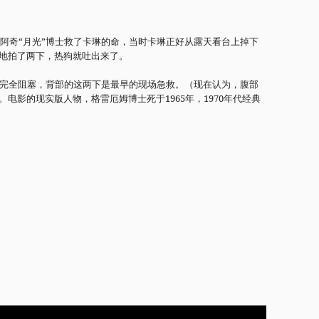
，阿奇“月光”博士救了卡琳的命，当时卡琳正好从露天看台上掉下
地拍了两下，热狗就吐出来了。
物完全阻塞，背部的这两下是最早的现场急救。（现在认为，腹部
电影的现实版人物，格雷厄姆博士死于1965年，1970年代经典