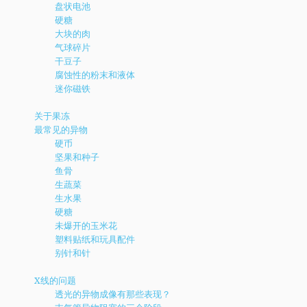
盘状电池
硬糖
大块的肉
气球碎片
干豆子
腐蚀性的粉末和液体
迷你磁铁
关于果冻
最常见的异物
硬币
坚果和种子
鱼骨
生蔬菜
生水果
硬糖
未爆开的玉米花
塑料贴纸和玩具配件
别针和针
X线的问题
透光的异物成像有那些表现？