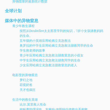
异物阻塞的最新统计数据
全球计划
媒体中的异物窒息
青少年救生课程
按照从Doubtfire太太那里学到的知识，7岁小女孩拯救妈妈
的生命。
五年级的小英雄应用哈姆立克急救法
奥罗拉的中学生应用哈姆立克急救法拯救同学的生命
学生救老师的故事
青少年应用哈姆立克急救法拯救窒息的小侄女
中学生应用哈姆立克急救法拯救同学的生命
少女应用哈姆立克急救法拯救窒息的老人
电影里的异物窒息
梦幻之地
窈窕奶爸
天才也疯狂
生活中的救生英雄
比尔.莫里救人性命
锦标赛助理误呛，克林特·伊斯特伍德救出手相救