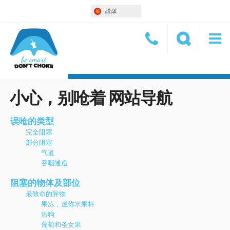
简体
小心，别呛着 网站导航
误呛的类型
完全阻塞
部分阻塞
气道
吞咽通道
阻塞的物体及部位
最致命的异物
果冻，迷你水果杯
热狗
葡萄和圣女果