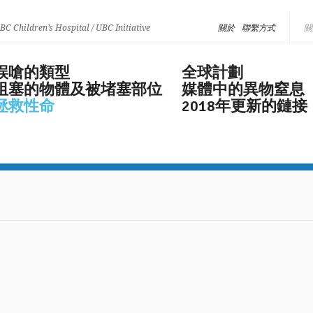
 BC Children’s Hospital / UBC Initiative
關於
聯繫方式
誤嗆的類型
全球計劃
阻塞的物體及被堵塞部位
媒體中的異物窒息
拯救性命
2018年更新的鏈接