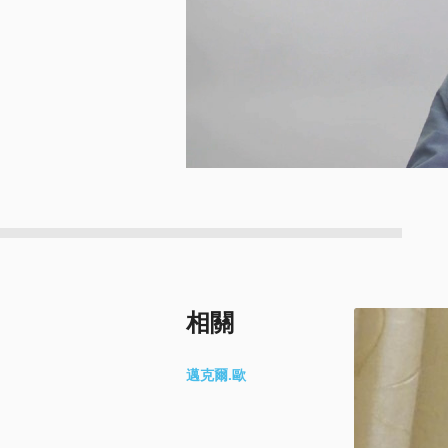
相關
邁克爾.歐