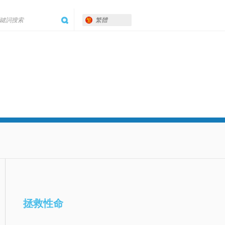
繁體
拯救性命