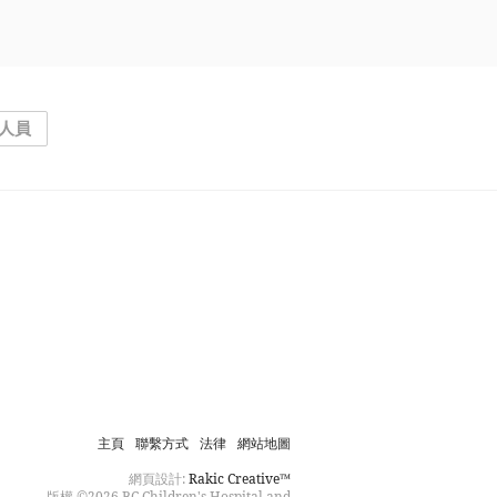
理人員
主頁
聯繫方式
法律
網站地圖
網頁設計:
Rakic Creative™
版權 ©2026 BC Children's Hospital and