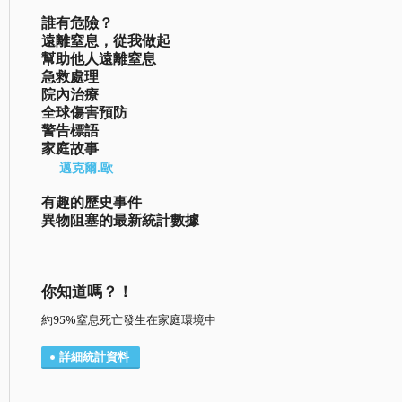
誰有危險？
遠離窒息，從我做起
幫助他人遠離窒息
急救處理
院內治療
全球傷害預防
警告標語
家庭故事
邁克爾.歐
有趣的歷史事件
異物阻塞的最新統計數據
你知道嗎？！
約95%窒息死亡發生在家庭環境中
詳細統計資料