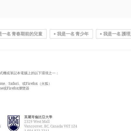
是一名 青春期前的兒童
我是一名 青少年
我是一名 護
式機或筆記本電腦上的以下環境之一：
e、Safari、或Firefox（火狐）
e或Firefox瀏覽器
英屬哥倫比亞大學
2329 West Mall
4
Vancouver, BC, Canada V6T 1Z4
1 604 822 2211