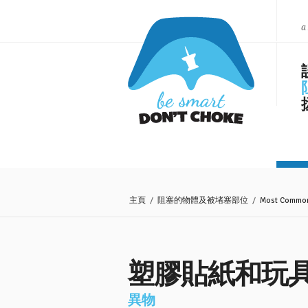
a
主頁
/
阻塞的物體及被堵塞部位
/
Most Commo
塑膠貼紙和玩
異物