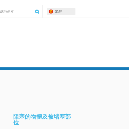
繁體
阻塞的物體及被堵塞部
位