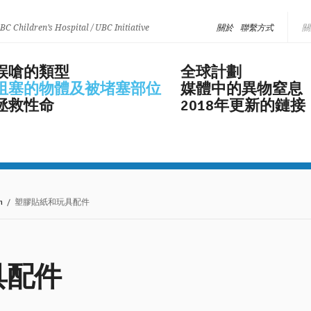
 BC Children’s Hospital / UBC Initiative
關於
聯繫方式
誤嗆的類型
全球計劃
阻塞的物體及被堵塞部位
媒體中的異物窒息
拯救性命
2018年更新的鏈接
n
/ 塑膠貼紙和玩具配件
具配件