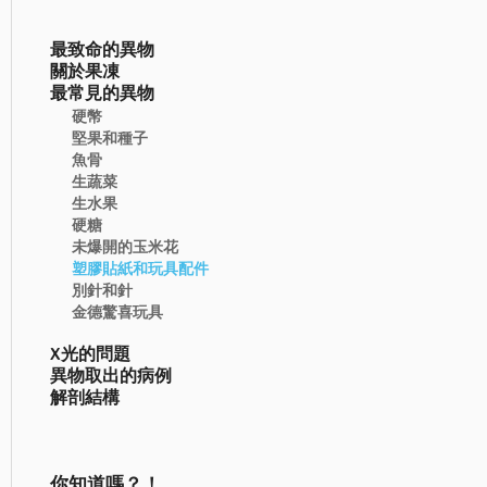
最致命的異物
關於果凍
最常見的異物
硬幣
堅果和種子
魚骨
生蔬菜
生水果
硬糖
未爆開的玉米花
塑膠貼紙和玩具配件
別針和針
金德驚喜玩具
X光的問題
異物取出的病例
解剖結構
你知道嗎？！