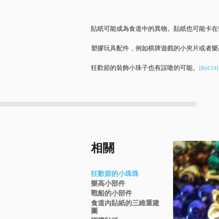
貼紙可能成為食道中的異物。貼紙也可能卡在
塑膠玩具配件，例如棋牌遊戲的小夾片或者樂
狂歡節的裝飾小珠子也有誤嗆的可能。
[Ref:24]
相關
狂歡節的小珠珠
樂高小部件
戰船的小部件
食道內貼紙的三維重建
圖