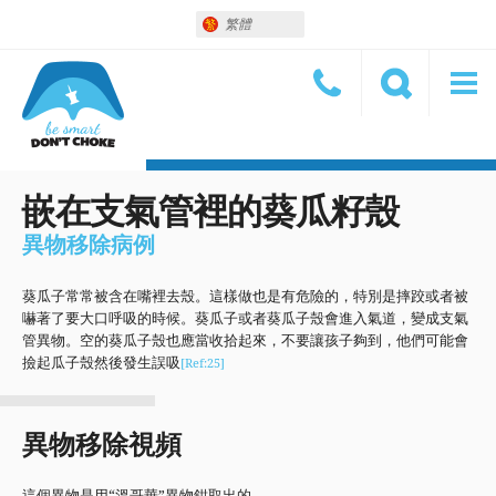
繁體
嵌在支氣管裡的葵瓜籽殼
異物移除病例
葵瓜子常常被含在嘴裡去殼。這樣做也是有危險的，特別是摔跤或者被
嚇著了要大口呼吸的時候。葵瓜子或者葵瓜子殼會進入氣道，變成支氣
管異物。空的葵瓜子殼也應當收拾起來，不要讓孩子夠到，他們可能會
撿起瓜子殼然後發生誤吸
[Ref:25]
異物移除視頻
這個異物是用“溫哥華”異物鉗取出的。